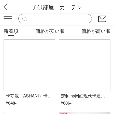
子供部屋 カーテン
ミステリーカーテンショップ
新着順
価格が安い順
価格が高い順
卡莎妮（ASHANI）卡通森林小动物儿童房窗帘布纱小清新卧室客厅飘窗现代简约可爱风 E0105-兔子 纱-挂钩宽1米价格/要几米拍几件
定制ins网红现代卡通窗帘布纱北欧窗帘儿童房飘窗客厅小清新遮光门帘隔断帘 E0291 布-挂钩宽1米价格/要几米拍几件
¥648~
¥686~