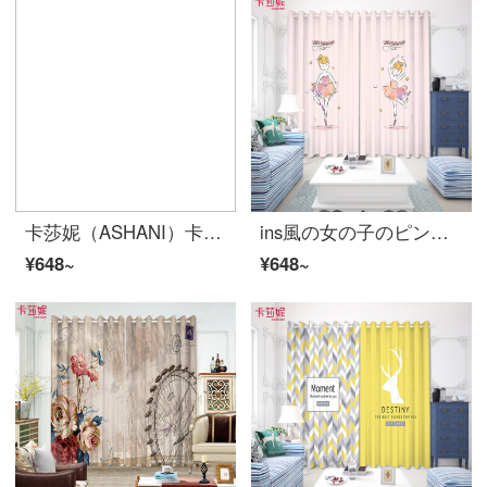
卡莎妮（ASHANI）卡通森林小动物儿童房窗帘布纱小清新卧室客厅飘窗现代简约可爱风 E0105-兔子 纱-挂钩宽1米价格/要几米拍几件
ins風の女の子のピンクのカスタムカーテン小清新子供ネット赤い少女の震音の王女の部屋の舞踊の教室ヨガ館ジムのフィットネスセンターのフィットネスセンターの試験服の店のキャスターのバックの翻るカーテンB 0307-バレエの女の子の布-フックの幅の1メートルの価格/何メートルを要して何件か撮影します。
¥648~
¥648~