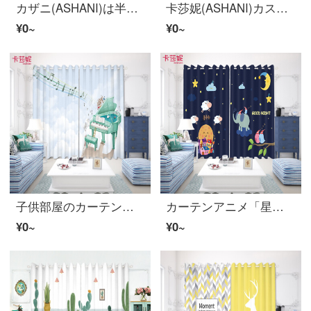
カザニ(ASHANI)は半全遮光カーテンの布紗アニメを注文しました。北欧風の寝室のリビングルームには、窓から氷山のムールシカ3メートルのカーテンが1.5-19メートルの窓に似合うようにしています。
卡莎妮(ASHANI)カスタム動物柄カーテン紗のカーテン子供部屋男の子と女の子の寝室のリビングルームのベランダの画室の遮光トイレのカーテンが漫画の森動物の幅5メートルのフックカーテン(2.6-2.9メートルの窓に適しています)
¥0~
¥0~
子供部屋のカーテンの布紗音符ピアノ音楽学校の教室の半分の全遮光琴行の養成訓練班の寝室E 0644布-穴の広い1メートルの価格を注文して作らせます/何メートルを要していくつの件をたたきますか？
カーテンアニメ「星と月の子供の部屋」のカーテンをカスタマイズします。男の子は寝室の更衣室の遮光布のカーテンがあります。
¥0~
¥0~