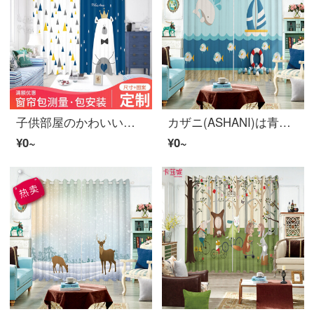
子供部屋のかわいいアニメのカーテンを注文して作ってください。動物の男の子の寝室のins風北欧簡単予約ネットの赤い遮光カーテンのカーテンの仕切りカーテンE 0512 44 cmx 44 cm同じクッションです。
カザニ(ASHANI)は青い海洋の子供部屋をカスタマイズしました。クジラの男の子のカーテンは紗簾の寝室で幼稚園児水泳海洋館アニメ帆船の幅5メートルの穴開けカーテン（2.6-2.9メートルの窓に適しています。）
¥0~
¥0~