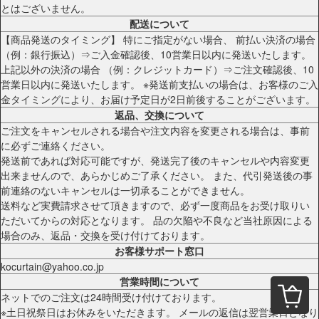
とはございません。
配送について
【商品発送のタイミング】 特にご指定がない場合、 前払い決済の場合
（例：銀行振込）⇒ご入金確認後、10営業日以内に発送いたします。
上記以外の決済の場合 （例：クレジットカード）⇒ご注文確認後、10
営業日以内に発送いたします。 ※発送前支払いの場合は、お客様のご入
金タイミングにより、お届け予定日が2日前後することがございます。
返品、交換について
ご注文をキャンセルされる場合や注文内容を変更される場合は、事前
に必ずご連絡ください。
発送前であれば対応可能ですが、発送完了後のキャンセルや内容変更
出来ませんので、あらかじめご了承ください。 また、代引発送後の事
前連絡のないキャンセルは一切承ることができません。
送料など実費請求させて頂きますので、必ず一度商品をお受け取りい
ただいてからの対応となります。 品の欠陥や不良など当社原因による
場合のみ、返品・交換を受け付けております。
お客様サポート窓口
kocurtain@yahoo.co.jp
営業時間について
ネットでのご注文は24時間受け付けております。
※土日祝祭日はお休みをいただきます。 メールの返信は翌営業日となり