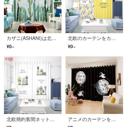
カザニ(ASHANI)は北欧ins風サボテンの小清新な植物のカーテンをカスタマイズしました。紗簾のリビングルームの書斎ネットの赤い遮光翻り窓の試着室B 0010-北欧簡約現代可愛いサボテンの布-穴を開けて1メートルの価格/何メートルを要して何枚か撮ります。
北欧のカーテンをカスタマイズします。北欧のシンプルなカーテン寝室の新鮮な自然風の遮光ネットの赤い布紗マンションの民宿のカーテンの仕切りカーテンB 0477布。
¥0~
¥0~
北欧簡約客間ネットの赤いカーテンをカスタマイズして、寝室の小さい清新な緑の芸術の遮光する子供部屋のカーテンB 0852布を作ります。
アニメのカーテンをカスタマイズして星のINS風の紗のカーテンを配置します。宇宙飛行士の個性的な寝室の赤ちゃん部屋の男の子の部屋の仕切りのカーテンを遮光します。