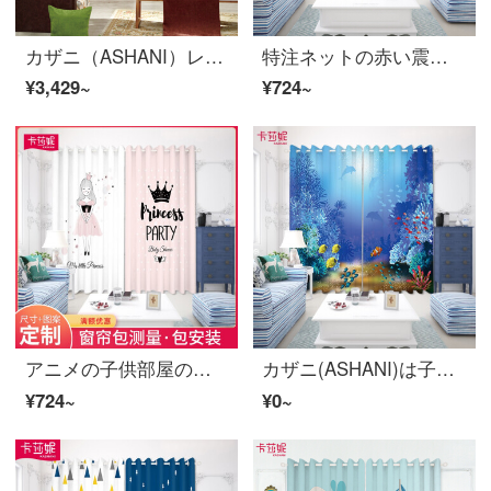
カザニ（ASHANI）レトロな入り口カーテンカーテンカーテンカーテンカーテンカーテンカーテンの仕切りをカスタマイズして仕切りカーテンを設けます。トイレの寝室のキッチンバーでレトロな観覧車の花幅5メートルのカーテンを掛けます。2.6-2.9メートルの窓に似合います。
特注ネットの赤い震えの音のための鹿のカーテンの布紗北欧insのさわやかな格子の縞模様の芸術の優雅なキャスターのバックグランド布の寝室のリビングルームのマンションのベランダの遮光B 0477-芸術のための鹿の布-穴あけの幅の1メートルの価格/何メートルを要していくつか撮影しますか？
¥3,429~
¥724~
アニメの子供部屋のカーテンをカスタマイズします。男の子の寝室の窓の半全遮光窓のピンクのお姫様の部屋のカーテンが仕切ります。
カザニ(ASHANI)は子供部屋のカーテンを注文して作って、北欧の遮光寝室の男の子の窓のカーテンを揺らします。
¥724~
¥0~