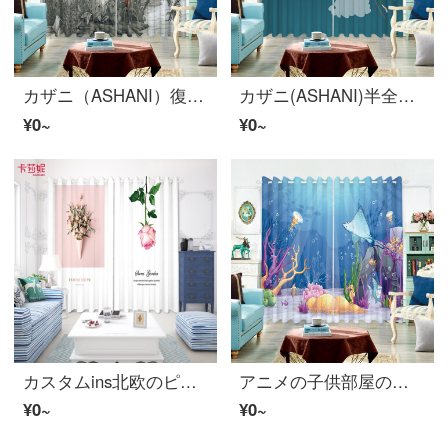
カザニ（ASHANI）復古的客間窓熱帯雨林簡約現代事務室室ベランダトイレ仕切りドアカーテン寝室カーテンオーダーメイド紗カーテン熱帯雨林ヤシの木幅5メートルホックカーテン（2.6-2.9メートルの窓に適しています）
カザニ(ASHANI)半全遮光カーテンカーテンカーテンカーテンカーテンカーテン仕切りカーテン子供寝室の窓紗早教幼稚園のアニメスタイルイルカE 0085-カーナビ-穴の広さ1メートルの価格/何メートルの撮影が必要ですか？
¥0~
¥0~
カスタムins北欧のピンクのバラのカーテンの布の少女の寝室の客間の窓の子供部屋の試着室の入り口のカーテンB 0678-ピンクのバラの布-穴の広い1メートルの価格を打ちます/何メートルを要していくつか撮りますか？
アニメの子供部屋のカーテンをカスタマイズします。ディズニーの人魚の海底の女の子の部屋のリビングルームの窓のカーテンがあります。カーテンがあります。
¥0~
¥0~