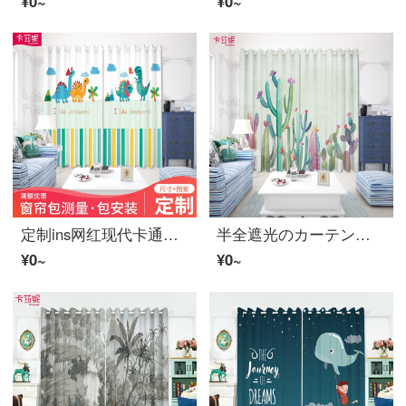
¥0~
¥0~
定制ins网红现代卡通窗帘布纱北欧窗帘儿童房飘窗客厅小清新遮光门帘隔断帘 E0291 布-挂钩宽1米价格/要几米拍几件
半全遮光のカーテンをカスタマイズして、現代的な個性の北欧のアニメの小さい清新な風格の寝室のサボテンの客間のサボテンB 0012-五色のサボテンの布-穴を開けて広い1メートルの価格/何メートルを要していくつの件をたたきますか？
¥0~
¥0~