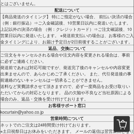
とはございません。
配送について
【商品発送のタイミング】 特にご指定がない場合、 前払い決済の場合
（例：銀行振込）⇒ご入金確認後、10営業日以内に発送いたします。
上記以外の決済の場合 （例：クレジットカード）⇒ご注文確認後、10
営業日以内に発送いたします。 ※発送前支払いの場合は、お客様のご入
金タイミングにより、お届け予定日が2日前後することがございます。
返品、交換について
ご注文をキャンセルされる場合や注文内容を変更される場合は、事前
に必ずご連絡ください。
発送前であれば対応可能ですが、発送完了後のキャンセルや内容変更
出来ませんので、あらかじめご了承ください。 また、代引発送後の事
前連絡のないキャンセルは一切承ることができません。
送料など実費請求させて頂きますので、必ず一度商品をお受け取りい
ただいてからの対応となります。 品の欠陥や不良など当社原因による
場合のみ、返品・交換を受け付けております。
お客様サポート窓口
kocurtain@yahoo.co.jp
営業時間について
ネットでのご注文は24時間受け付けております。
※土日祝祭日はお休みをいただきます。 メールの返信は翌営業日となり