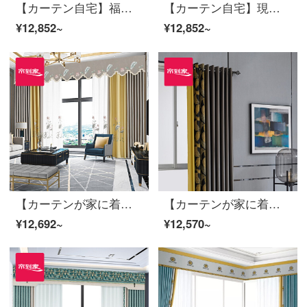
【カーテン自宅】福園高遮光高精密定型化継ぎ接ぎリビングルームの軽奢なカーテンの完成品を花に見立てて制定した床窓JBLW-Sフック/カーテンヘッドを含まない(高さ2.6 m以内で改変可能)XLのカーテンセット/ダブルオープン(適用窓の幅4.1-1.4メートル)
【カーテン自宅】現代の高遮光定型化はリビングルームに接ぎます。カーテンの完成品を簡単に予約したトッポギは床窓JBLW-006 Sフック/カーテンヘッドを含まない(高さ2.6メートル以内は変えられます)XLのカーテンセット/ダブルオープン(適用窓の幅4.1-1.4メートル)
¥12,852~
¥12,852~
【カーテンが家に着く】新中国式の高遮光定型は湯円カレーリビングルームのカーテン完成品の高精密ジャカードカスタム床窓JBLW-010 Sフック/カーテンヘッドを含まない(高さ2.6メートル以内で変更可能)XLのカーテンセット/ダブルオープン(適用窓幅3.2-3.5メートル)
【カーテンが家に着く】軽奢高遮光完成品のカーテンをつなぎ合わせて花を咲かせるファッション的な黒DJリビングルームの部屋に注文して床に下ろす窓は裏地LDC 20 SSC-50ホールを含む/カーテンヘッドを含まない(高さ2.6 m以内で変更可能)XLのカーテンセット/ダブルオープン(適用窓の幅は4.1-4.4 m)
¥12,692~
¥12,570~