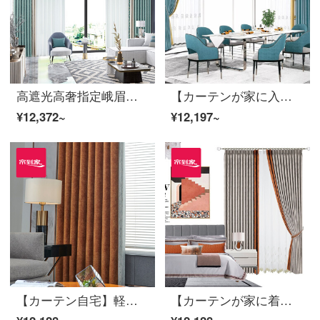
高遮光高奢指定峨眉レース現代布のカーテン花を飾る黒い糸リビングルームの完成品のカーテンLDC 20 SSC-78 Sフック/カーテンヘッドを含まない(高さ2.6 m以内は変更可能)XLのカーテンセット/ダブルオープン(適用窓の幅は4.1-1.4 m)
【カーテンが家に入る】百掛022打孔/カーテンなし（高さ2.6メートル以内で改変可能）XXXXのカーテンセット/ダブルオープン（適用窓幅3.5-4.1メートル）
¥12,372~
¥12,197~
【カーテン自宅】軽豪華カーテン製品のジャカード現代高遮光定型ポリエステルのテーピングカスタムオレンジサイダーのすだれLDC 20 SSC-73ノック/カーテンなし（高さ2.6メートル以内で変更可能）XLのすだれセット/ダブルオープン（適用窓幅3.5-4.1メートル）
【カーテンが家に着く】高遮光製品のカーテンが軽い純色のジャカード新商品のカーテンをつなぎ合わせて、高精密リビングルームで床窓LDC 20 SSB-1201ホールをカスタマイズします。