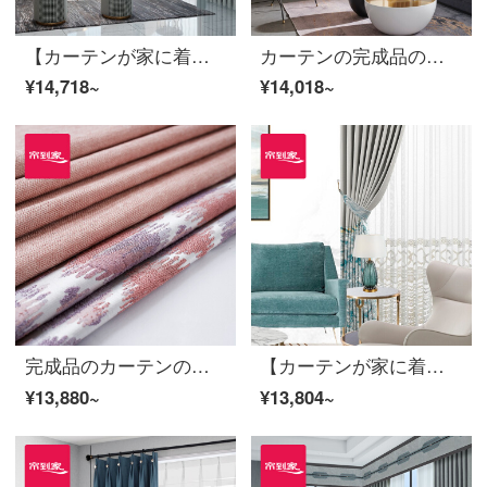
【カーテンが家に着く】高遮光カーテン完成品リビングルームのシェニールの平凡な道の下で窓をつなぎ合わせて定型化されたLDC 20 FWC-Sフック/カーテンヘッドを含まない(高さ2.6メートル以内で改変可能)XLのカーテンセット/ダブルオープン(適用窓幅3.5-4.1メートル)
カーテンの完成品の高遮光ジャカードの軽奢底部にはカーテンを取り付けてカスタマイズします。金粉の世家の居間の寝室の床の窓は裏地LDC 20 SSC-48 Sフックを含みます。
¥14,718~
¥14,018~
完成品のカーテンの高さは遮光します。ポリエステルの粉のカーテンをカスタマイズします。リビングルームの床には、床の窓LDC 20 SSC-67が開けます。
【カーテンが家に着く】布芸完成品のカーテンはシームレスにつなぎ合わせて、軽奢なジャカード工芸のリビングルームの床にある窓から流れる金の歳月が高い精密な半遮光LDC 20 SSA-2401ホールを開ける/カーテンヘッドをくわえない(高さ2.6メートル以内は変えられます)XLのカーテンセット/ダブルオープン(適用窓幅3.5-4.1メートル)
¥13,880~
¥13,804~