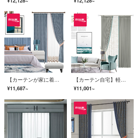
¥12,128~
¥12,128~
【カーテンが家に着く】カーテン製品の花をシームレスにつなぎ合わせて、軽い贅沢な高遮光純色カスタムカーテンリビングルームの書斎高精密定型化床窓LDC 20 SSB-0901打孔/カーテンヘッドを含まない(高2.6 m以内で改変可能)XLのカーテンセット/ダブルオープン(適用窓幅3.5-4.1 m)
【カーテン自宅】軽豪華カーテン製品高精密流金歳月高遮光リビングルームの左右にシャッターを張ってカスタマイズしたLDC 20 SSB-0401ノック/カーテンヘッドを含まない(高2.6 m以内で変更可能)XLのカーテンセット/ダブルオープン(適用窓幅3.5-4.1 m)
¥11,687~
¥11,001~