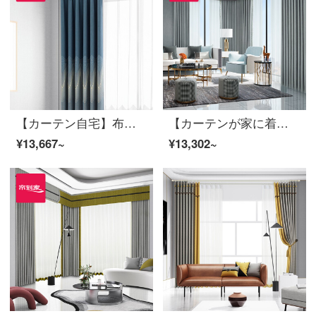
【カーテン自宅】布芸カーテン完成品の青いダンスはシームレスに現代のジャカード高精密高遮光リビングルームの光豪華注文ダウン窓LDC 20 SSA-1601ホールを作る/カーテンヘッドを含まない(高さ2.6メートル以内で変更可能)XLのカーテンセット/ダブルオープン(適用窓幅3.5-4.1メートル)
【カーテンが家に着く】高遮光カーテン完成品リビングルームのシェニールの平凡な道の下で窓をつなぎ合わせて定型化されたLDC 20 FWC-Sフック/カーテンヘッドを含まない(高さ2.6 m以内で改変可能)XLのカーテンセット/ダブルオープン(適用窓幅3.5-4.2メートル)
¥13,667~
¥13,302~