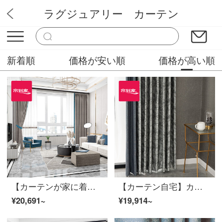
ラグジュアリー カーテン
ミステリーカーテンショップ
新着順
価格が安い順
価格が高い順
【カーテンが家に着く】簡単で軽い豪華カーテン製品定型化高精密リビングルーム半遮光カスタムカーテンLDC 20 SSB-1601 Sフック/カーテンなし（高さ2.6 m以内で改変可能）XLカーテンセット/ダブルオープン（適用窓幅3.5-4.1 m）
【カーテン自宅】カーテン完成品の高遮光きらびやかな星河落下窓リビングルームの高精密つなぎ合わせ定型化には、裏地LDC 20 FWC-穴あけ/カーテンヘッドを含まない(高さ2.6メートル以内で変更可能)XLのカーテンセット/ダブルオープン(適用窓の幅4.1-1.4メートル)
¥20,691~
¥19,914~