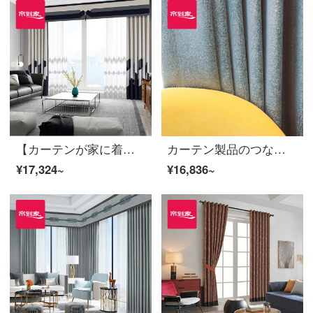
【カーテンが家に着く】カーテンの完成品を軽くシームレスにつなぐ高遮光のカーテン現代リビングルームのベッドルームのルービックキューブの花開き高精密床の窓LDC 20 SSA-2101 Sフック/カーテンなし（高さ2.6メートル以内で変更可能）XLのカーテンセット/ダブルオープン（適用窓幅3.5-4.1メートル）
カーテン製品のつなぎ合わせと天下の高い遮光定型の軽いポリエステルカスタムの花下げ窓LDC 20 SSB-99は穴を開ける/カーテンヘッドをくわえない(高さ2.6メートル以内は直すことができます)XLのカーテンのセット/ダブルオープン(適用窓の幅は3.5-4.1メートルです)。
¥17,324~
¥16,836~