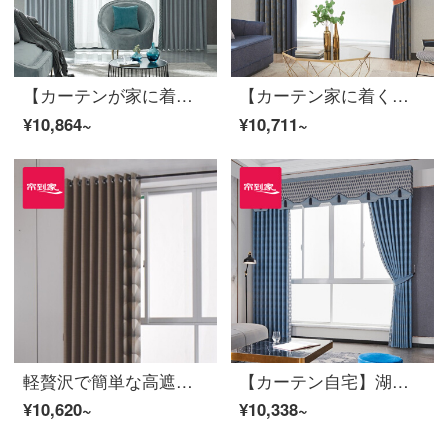
【カーテンが家に着く】カーテン製品の光豪華高遮光ジャカードの拡散林壁透綴定型化ポリエステルリビングルームの近代的な注文ダウン窓JBLW 016 Sフック/カーテンヘッドを含まない(高2.6メートル以内で変更可能)XLのカーテンセット/ダブルオープン(適用窓の幅4.1-1.4メートル)
【カーテン家に着く】軽奢高遮光カスタムエッジ現代布のカーテンマグマリビングルームの完成品のカーテンにLDC 20 SSC-4903 Sフックを取り付ける/カーテンヘッドを含まない(高さ2.6 m以内で改変可能)XLのカーテンセット/ダブルオープン(適用窓幅3.5-4.1 m)
¥10,864~
¥10,711~
軽贅沢で簡単な高遮光テーピングカーテン完成品上海灘リビングルームの床のカーテンにLDC 20 SSC-70タップを取り付ける/カーテンヘッドを含まない(高さ2.6 m以内は変更可能)XLのカーテンセット/ダブルオープン(適用窓の幅は4.1-1.4 m)
【カーテン自宅】湖の光オーダーメイドリビングルームの高遮光窓高精密ジャカード定型カーテンの完成品をつなぎ合わせてLDC 20 FWC-Sフック/カーテンヘッドを含まない(高さ2.6 m以内で改変可能)Lカーテンのセット/ダブルオープン(適用窓幅2.9-3.2 m)
¥10,620~
¥10,338~