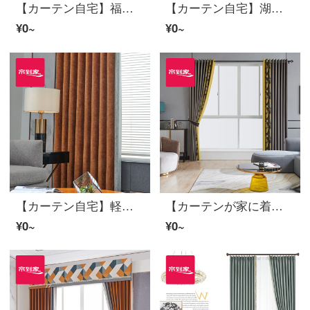
【カーテン自宅】福園高遮光高精密定型化継ぎ接ぎリビングルームの軽奢なカーテンの完成品のジャーキーカスタム床窓JBLW 004 Sフック/カーテンヘッドを含まない(高さ2.6メートル以内で変更可能)XLのカーテンセット/ダブルオープン(適用窓幅4.2-4.5メートル)
【カーテン自宅】湖の光オーダーメイドリビングルームの高遮光窓高精密ジャカード定型カーテンの完成品をつなぎ合わせて取り付けます。FWC 124は穴を開けます。/カーテンヘッドをくわえない(高さ2.6メートル以内は変えられます。)XLのカーテンセット/ダブルオープン(適用窓幅4.2-4.5メートル)
¥0~
¥0~
【カーテン自宅】軽豪華カーテン製品のジャカード現代高遮光定型ポリエステルのテーピングカスタムオレンジサイダーのカーテンLDC 20 SSC-73ノック/カーテンヘッドなし(高さ2.6メートル以内で変更可能)XLのカーテンセット/ダブルオープン(適用窓幅3.5-4.2メートル)
【カーテンが家に着く】軽贅沢高遮光製品のカーテンをつなぎ合わせて花を咲かせるファッション的な黒DJリビングルームの部屋に注文して床に下ろす窓は、裏地LDC 20 SSC-50 Sフックを含む/カーテンヘッドを含まない(高さ2.6 m以内で変更可能)XLのカーテンセット/ダブルオープン(適用窓幅3.5-4.2 m)
¥0~
¥0~