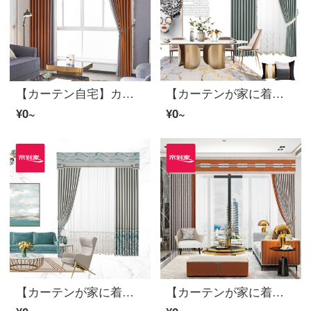
【カーテン自宅】カーテン製品は現代の軽贅沢2020新型ポリエステル高遮光仕歌落地窓の定型化に接続し、裏地LDC 20 SSD-87 Sフックを含む/カーテンヘッドを含まない(高2.6 m以内で改変可能)XLのカーテンセット/ダブルオープン(適用窓幅4.2-4.5 m)
【カーテンが家に着く】カーテン製品の高遮光高奢で純情な歳月の純度の純度の高い金左右はカーテンをつなぎ合わせます。リビングルームの高精密注文ダウンウィンドウLDC 20 SSB-0301ノック/カーテンヘッドをくわえません。
¥0~
¥0~
【カーテンが家に着く】布芸完成品のカーテンはシームレスにつなぎ合わせて、軽奢なジャカード工芸のリビングルームの床にある窓から流れる金の歳月が高い精密な半遮光LDC 20 SSA-2401 Sフック/カーテンヘッドを含まない(高さ2.6メートル以内で変更可能)XLのカーテンセット/ダブルオープン(適用窓の幅は3.5-4.2メートル)
【カーテンが家に着く】高遮光製品のカーテンは、高精細なリビングルームのテーラーLDC 20 SSB-1201 Sフック/カーテンなし(高さ2.6メートル以内で変更可能)XLのカーテンセット/ダブルオープン(適用窓幅3.3-3.5メートル)