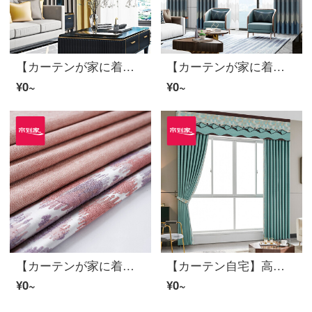
【カーテンが家に着く】新中国式の高遮光定型は湯円カレーリビングルームのカーテン完成品の高精密ジャカードカスタム床窓JBLW-010打孔/カーテンヘッドを含まない(高さ2.6メートル以内はXRLのカーテンセット/ダブルオープン(適用窓幅3.5-4.2メートル)
【カーテンが家に着く】布芸カーテンの完成品はシームレスに現代のジャカードをつなぎます。高精密、高遮光ブルーのダンスルームのカーテンは軽奢にカスタマイズします。テーピング窓LDC 20 S S 1601 Sフック/カーテンなしです。
¥0~
¥0~
【カーテンが家に着く】完成品のカーテンの高さを遮光して、ポリエステルの粉のカーテンをカスタマイズして、花を上げるリビングルームの床には、床に下ろす窓C 67があります。/カーテンの頭をくわえていません。（高さ2.6メートル以内は変えられます。）Lのカーテンのセット/ダブルオープン（適用窓の幅は3-3.3メートルです。）
【カーテン自宅】高遮光定型リビングルームの床窓、テキーラのポリエステルカーテンの完成品をつなぎ合わせてカスタマイズしてLDC 20 SSC-69 Sフックを取り付ける/カーテンヘッドを含まない(高さ2.6メートル以内は変更可能)Lのカーテンのセット/ダブルオープン(適用窓幅3-3.3メートル)
¥0~
¥0~