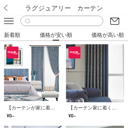
ラグジュアリー カーテン
ミステリーカーテンショップ
新着順
価格が安い順
価格が高い順
【カーテンが家に着く】カーテン製品の花をシームレスにつなぎ合わせて、軽い贅沢な高遮光純色カスタムカーテンリビングルームの書斎高精密定型化床窓LDC 20 SSB-0901打孔/カーテンヘッドを含まない(高2.6 m以内で改変可能)XLのカーテンセット/ダブルオープン(適用窓幅3.5-4.2 m)
【カーテン家に着く】軽贅沢高遮光カスタムエッジ現代布のカーテンマグマリビングルームの完成品のカーテンにLDC 20 SSC-4903ホールを設置する/カーテンヘッドを含まない(高さ2.6 m以内は変更可能)XLのカーテンセット/ダブルオープン(適用窓幅4.2-4.5 m)
¥0~
¥0~