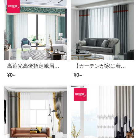
高遮光高奢指定峨眉毛レース現代布のカーテン花引き黒い糸リビングルームのカーテンLDC 20 SSC-78 Sフック/カーテンなし(高さ2.6 m以内で変更可能)XLのカーテンセット/ダブルオープン(適用窓幅4.2-4.5 m)
【カーテンが家に着く】軽奢で絶色の双嬌高遮光カスタムジャカードカーテン製品ポリエステルリビングルームの現代床の窓をつなぎ合わせて定型化JBLW 017 Sフック/カーテンヘッドを含まない(高さ2.6メートル以内で改変可能)XLのカーテンセット/ダブルオープン(適用窓幅4.2-4.5メートル)
¥0~
¥0~