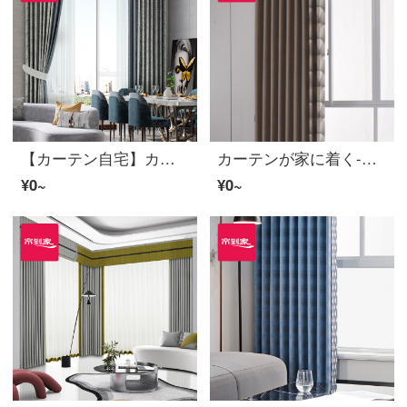
【カーテン自宅】カーテン製品の高遮光きらびやかな星河落下窓リビングルームの高精密つなぎ合わせ定型化には、裏地LDC 20 FWC-Sフック/カーテンヘッドを含まない(高さ2.6メートル以内で変更可能)XLのカーテンセット/ダブルオープン(適用窓幅4.2-4.5メートル)
カーテンが家に着く-光豪華で簡単な高遮光カスタムエッジカーテン製品上海灘リビングルームの床にある窓のカーテンにLDC 20 SSC-70ホールを設置する/カーテンヘッドを含まない(高さ2.6メートル以内は変更可能)Mカーテンのセット/ダブルオープン(適用窓の幅2.5-3メートル)
¥0~
¥0~