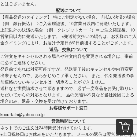
とはございません。
配送について
【商品発送のタイミング】 特にご指定がない場合、 前払い決済の場合
（例：銀行振込）⇒ご入金確認後、10営業日以内に発送いたします。
上記以外の決済の場合 （例：クレジットカード）⇒ご注文確認後、10
営業日以内に発送いたします。 ※発送前支払いの場合は、お客様のご入
金タイミングにより、お届け予定日が2日前後することがございます。
返品、交換について
ご注文をキャンセルされる場合や注文内容を変更される場合は、事前
に必ずご連絡ください。
発送前であれば対応可能ですが、発送完了後のキャンセルや内容変更
出来ませんので、あらかじめご了承ください。 また、代引発送後の事
前連絡のないキャンセルは一切承ることができません。
送料など実費請求させて頂きますので、必ず一度商品をお受け取りい
ただいてからの対応となります。 品の欠陥や不良など当社原因による
場合のみ、返品・交換を受け付けております。
お客様サポート窓口
kocurtain@yahoo.co.jp
営業時間について
ネットでのご注文は24時間受け付けております。
※土日祝祭日はお休みをいただきます。 メールの返信は翌営業日となり