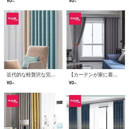
¥0~
¥0~
近代的な軽贅沢な完成品のカーテンは風の高い遮光ポリエステルのカーテンを聞いて花を上げるリビングルームをカスタマイズします。三重窓LDC 20 SSD-97打孔/カーテンヘッドをくわえません。
【カーテンが家に着く】軽贅沢で簡単な高遮光継ぎ手ロンドン雨夜カーテン製品2020新型リビングルームカスタムダウンウィンドウのカーテンLDC 20 SSC-56 Sフック/カーテンなし(高さ2.6 m以内で変更可能)XLのカーテンセット/ダブルオープン(適用窓幅3.3-3.5 m)
¥0~
¥0~