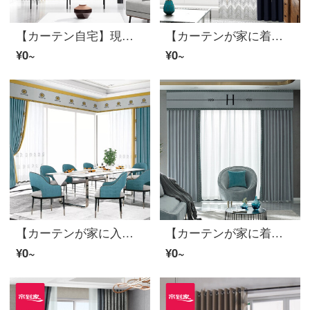
【カーテン自宅】現代の高遮光定型化はリビングルームに接ぎます。カーテンの完成品を簡単に予約したトッポギは床窓JBLW-006 Sフック/カーテンヘッドを含まない(高さ2.6メートル以内は変えられます)XLのカーテンセット/ダブルオープン(適用窓の幅4.2-4.5メートル)
【カーテンが家に着く】カーテンの完成品を軽くシームレスにつなぐ高遮光のカーテン現代リビングルームのベッドルームのルービックキューブの花開き高精密床の窓LDC 20 SSA-2101ホールを開ける/カーテンヘッドをくわえない(高さ2.6メートル以内で変更可能)XLのカーテンセット/ダブルオープン(適用窓幅3.5-4.2メートル)
¥0~
¥0~
【カーテンが家に入る】百掛022打孔/カーテンなし（高さ2.6メートル以内で改変可能）XXLの暖簾セット/ダブルオープン（適用窓幅3.5-42.2メートル）
【カーテンが家に着く】カーテン製品の光豪華高遮光ジャカードの拡散林壁透綴定型化ポリエステルリビングルームの現代カスタムダウンウィンドウJBLW 016 Sフック/カーテンヘッドを含まない(高2.6 m以内で変更可能)XLのカーテンセット/ダブルオープン(適用窓幅4.2-4.5 m)
¥0~
¥0~