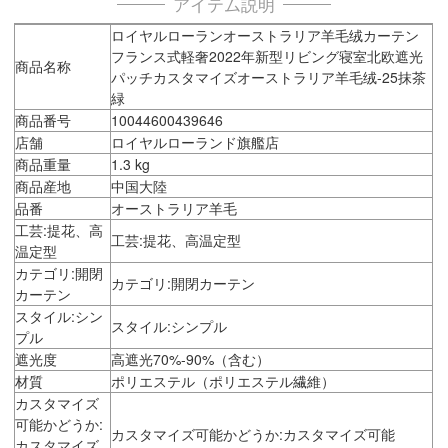
アイテム説明
ロイヤルローランオーストラリア羊毛绒カーテン
フランス式軽奢2022年新型リビング寝室北欧遮光
商品名称
パッチカスタマイズオーストラリア羊毛绒-25抹茶
緑
商品番号
10044600439646
店舗
ロイヤルローランド旗艦店
商品重量
1.3 kg
商品産地
中国大陸
品番
オーストラリア羊毛
工芸:提花、高
工芸:提花、高温定型
温定型
カテゴリ:開閉
カテゴリ:開閉カーテン
カーテン
スタイル:シン
スタイル:シンプル
プル
遮光度
高遮光70%-90%（含む）
材質
ポリエステル（ポリエステル繊維）
カスタマイズ
可能かどうか:
カスタマイズ可能かどうか:カスタマイズ可能
カスタマイズ