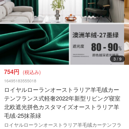
3
/
9
754円
(税込み)
16495183555018
ロイヤルローランオーストラリア羊毛绒カー
テンフランス式軽奢2022年新型リビング寝室
北欧遮光拼色カスタマイズオーストラリア羊
毛绒-25抹茶緑
ロイヤルローランオーストラリア羊毛绒カーテンフラ