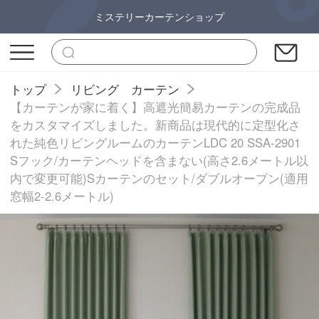
ミステリーカーテンショップ
トップ
リビング カーテン
【カーテンが家に着く】高遮光簡易カーテンの完成品
をカスタマイズしました。新商品は現代的に定型化さ
れた純色リビングルームのカーテンLDC 20 SSA-2901
Sフック/カーテンヘッドを含まない(高さ2.6メートル以
内で変更可能)Sカーテンのセット/ダブルオープン(適用
窓幅2-2.6メートル)