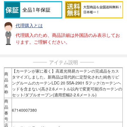
代理購入とは
代理購入のため、商品詳細は外国語のみ表示してお
ります。ご理解ください。
アイテム説明
【カーテンが家に着く】高遮光簡易カーテンの完成品をカス
商
タマイズしました。新商品は現代的に定型化された純色リビ
品
ングルームのカーテンLDC 20 SSA-2901 Sフック/カーテンヘ
名
ッドを含まない(高さ2.6メートル以内で変更可能)Sカーテンの
称
セット/ダブルオープン(適用窓幅2-2.6メートル)
商
品
67140007380
番
号
店