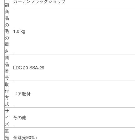
カーテンフラッグショップ
舗
商
品
の
毛
1.0 kg
の
重
さ
商
品
LDC 20 SSA-29
番
号
取
付
ドア取付
方
式
サ
イ
その他
ズ
遮
光
全遮光90%+