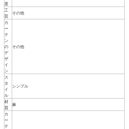
度
工
その他
芸
カ
ー
テ
ン
の
その他
デ
ザ
イ
ン
ス
タ
シンプル
イ
ル
材
麻
質
カ
ー
テ