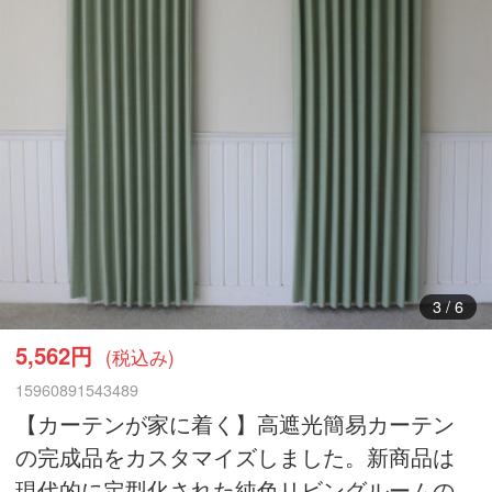
3
/
6
5,562円
(税込み)
15960891543489
【カーテンが家に着く】高遮光簡易カーテン
の完成品をカスタマイズしました。新商品は
現代的に定型化された純色リビングルームの