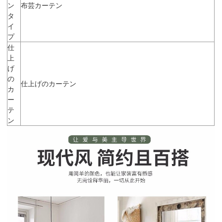
ン
布芸カーテン
タ
イ
プ
仕
上
げ
の
仕上げのカーテン
カ
ー
テ
ン