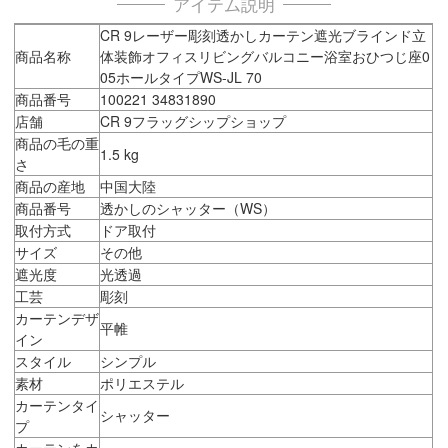
アイテム説明
CR 9レーザー彫刻透かしカーテン遮光ブラインド立
商品名称
体装飾オフィスリビングバルコニー浴室おひつじ座0
05ホールタイプWS-JL 70
商品番号
100221 34831890
店舗
CR 9フラッグシップショップ
商品の毛の重
1.5 kg
さ
商品の産地
中国大陸
商品番号
透かしのシャッター（WS）
取付方式
ドア取付
サイズ
その他
遮光度
光透過
工芸
彫刻
カーテンデザ
平帷
イン
スタイル
シンプル
素材
ポリエステル
カーテンタイ
シャッター
プ
カーテンをカ