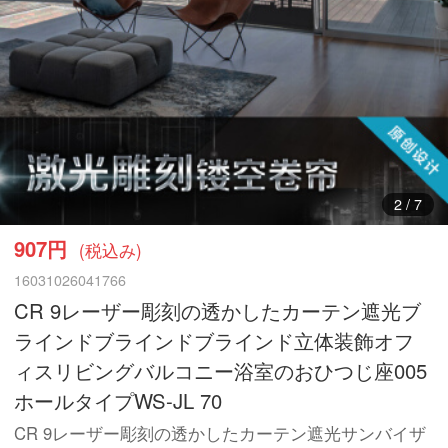
3
/
7
907円
(税込み)
16031026041766
CR 9レーザー彫刻の透かしたカーテン遮光ブ
ラインドブラインドブラインド立体装飾オフ
ィスリビングバルコニー浴室のおひつじ座005
ホールタイプWS-JL 70
CR 9レーザー彫刻の透かしたカーテン遮光サンバイザ