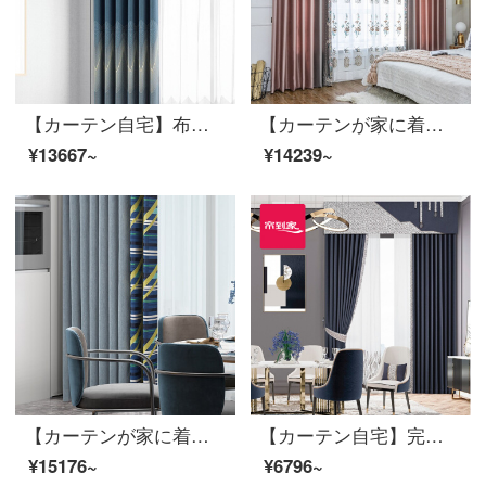
【カーテン自宅】布芸カーテン完成品の青いダンスはシームレスに現代のジャカード高精密高遮光リビングルームの光豪華注文ダウン窓LDC 20 SSA-1601ホールを作る/カーテンヘッドを含まない(高さ2.6メートル以内で変更可能)XLのカーテンセット/ダブルオープン(適用窓幅3.5-4.1メートル)
【カーテンが家に着く】新中国式カーテンの完成品の定型化は高遮光リビングルームの高精密な湯圓粉の花をつないで特注地窓JBLW-009 Sフック/カーテンヘッドを含まない(高さ2.6メートル以内で改変可能)XLのカーテンセット/ダブルオープン(適用窓幅3.5-4.1メートル)
¥13667~
¥14239~
【カーテンが家に着く】現代明日のカーテン完成品の黒い糸高遮光ジャカードを簡単に予約して定型化してポリエステルリビングルームの床の窓LDC 20 SSC-79ノック/カーテンヘッドを含まない(高さ2.6メートル以内で変更可能)XLのカーテンセット/ダブルオープン(適用窓の幅は4.1-4.4メートル)
【カーテン自宅】完成品のカーテン現代高遮光のカーテンのつなぎ合わせが簡単でファッション的で、高精密ジャカードカスタムリビングルームの床の窓LDC 20 SSB-0801 Sフック/カーテンなし（高さ2.6メートル以内で変更可能）Sのカーテンセット/ダブルオープン（適用窓幅2-2.6メートル）
¥15176~
¥6796~