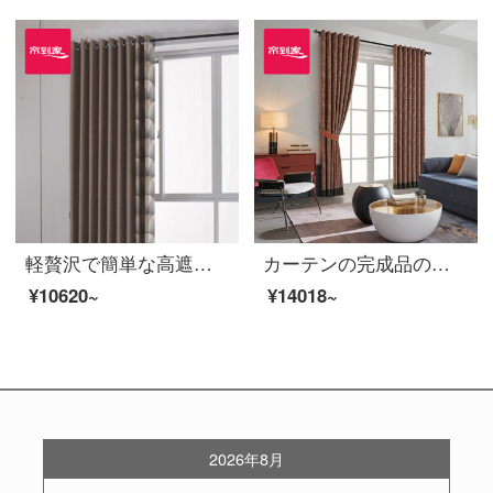
軽贅沢で簡単な高遮光テーピングカーテン完成品上海灘リビングルームの床のカーテンにLDC 20 SSC-70タップを取り付ける/カーテンヘッドを含まない(高さ2.6 m以内は変更可能)XLのカーテンセット/ダブルオープン(適用窓の幅は4.1-1.4 m)
カーテンの完成品の高遮光ジャカードの軽奢底部にはカーテンを取り付けてカスタマイズします。金粉の世家の居間の寝室の床の窓は裏地LDC 20 SSC-48 Sフックを含みます。
¥10620~
¥14018~
2026年8月