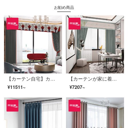
お勧め商品
【カーテン自宅】カーテン製品は中国式2020新型綿麻高遮光回転角愛落下窓定型LDC 20 FWC-108 Sフック/カーテンヘッドを含まない(高さ2.6 m以内で変更可能)XLブラインドセット/ダブルオープン(適用窓幅4.1-1.4 m)
【カーテンが家に着く】カーテンの完成品の高い遮光率と純情な歳月の純度の高い金の左右にカーテンをつなぎ合わせます。リビングルームの高精密注文ダウンウィンドウLDC 20 SSB-0301 Sフック/カーテンヘッドをくわえません。Sのカーテンセット/ダブルオープン（適用窓幅2.2-2.6メートル）
¥11511~
¥7207~