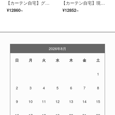
【カーテン自宅】グレンブルーカーテンの仕上がりは簡単で、現代の高遮光ジャカードのつなぎ合わせが定型化されています。ポリエステル千格鳥リビングルームの床の窓はJBLW 005 Sフックを注文します。
【カーテン自宅】現代の高遮光定型化はリビングルームに接ぎます。カーテンの完成品を簡単に予約したトッポギは床窓JBLW-006 Sフック/カーテンヘッドを含まない(高さ2.6メートル以内は変えられます)XLのカーテンセット/ダブルオープン(適用窓の幅4.1-1.4メートル)
¥12860~
¥12852~
2026年8月
日
月
火
水
木
金
土
1
2
3
4
5
6
7
8
9
10
11
12
13
14
15