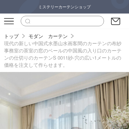
ミステリーカーテンショップ
トップ
モダン カーテン
現代の新しい中国式水墨山水画客間のカーテンの布紗
事務室の茶室の窓のベールの中国風の入り口のカーテ
ンの仕切りのカーテンS 0011紗-穴の広い1メートルの
価格を注文して作らせます。