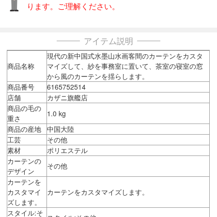
ります。ご理解ください。
アイテム説明
現代の新中国式水墨山水画客間のカーテンをカスタ
商品名称
マイズして、紗を事務室に置いて、茶室の寝室の窓
から風のカーテンを揺らします。
商品番号
6165752514
店舗
カザニ旗艦店
商品の毛の
1.0 kg
重さ
商品の産地
中国大陸
工芸
その他
素材
ポリエステル
カーテンの
その他
デザイン
カーテンを
カスタマイ
カーテンをカスタマイズします。
ズします。
スタイル:そ