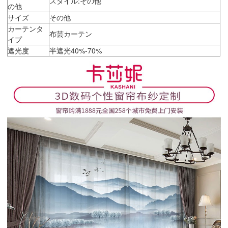
スタイル:その他
の他
サイズ
その他
カーテンタ
布芸カーテン
イプ
遮光度
半遮光40%-70%