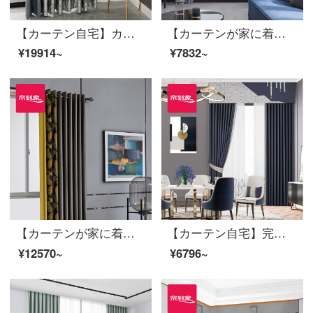
【カーテン自宅】カーテン完成品の高遮光きらびやかな星河落下窓リビングルームの高精密つなぎ合わせ定型化には、裏地LDC 20 FWC-穴あけ/カーテンヘッドを含まない(高さ2.6メートル以内で変更可能)XLのカーテンセット/ダブルオープン(適用窓の幅4.1-1.4メートル)
【カーテンが家に着く】軽贅沢で簡単な高遮光継ぎ手ロンドン雨夜カーテン製品2020新型リビングルームカスタムダウンウィンドウのカーテンLDC 20 SSC-56 Sフック/カーテンなし(高さ2.6 m以内で変更可能)XLのカーテンセット/ダブルオープン(適用窓幅3.2-3.5メートル)
¥19914~
¥7832~
【カーテンが家に着く】軽奢高遮光完成品のカーテンをつなぎ合わせて花を咲かせるファッション的な黒DJリビングルームの部屋に注文して床に下ろす窓は裏地LDC 20 SSC-50ホールを含む/カーテンヘッドを含まない(高さ2.6 m以内で変更可能)XLのカーテンセット/ダブルオープン(適用窓の幅は4.1-4.4 m)
【カーテン自宅】完成品のカーテン現代高遮光のカーテンのつなぎ合わせが簡単でファッション的で、高精密ジャカードカスタムリビングルームの床の窓LDC 20 SSB-0801 Sフック/カーテンなし（高さ2.6メートル以内で変更可能）Sのカーテンセット/ダブルオープン（適用窓幅2-2.6メートル）
¥12570~
¥6796~