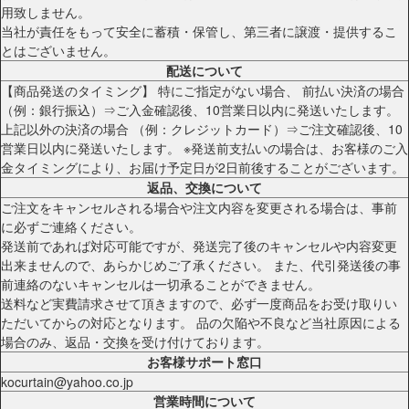
用致しません。
当社が責任をもって安全に蓄積・保管し、第三者に譲渡・提供するこ
とはございません。
配送について
【商品発送のタイミング】 特にご指定がない場合、 前払い決済の場合
（例：銀行振込）⇒ご入金確認後、10営業日以内に発送いたします。
上記以外の決済の場合 （例：クレジットカード）⇒ご注文確認後、10
営業日以内に発送いたします。 ※発送前支払いの場合は、お客様のご入
金タイミングにより、お届け予定日が2日前後することがございます。
返品、交換について
ご注文をキャンセルされる場合や注文内容を変更される場合は、事前
に必ずご連絡ください。
発送前であれば対応可能ですが、発送完了後のキャンセルや内容変更
出来ませんので、あらかじめご了承ください。 また、代引発送後の事
前連絡のないキャンセルは一切承ることができません。
送料など実費請求させて頂きますので、必ず一度商品をお受け取りい
ただいてからの対応となります。 品の欠陥や不良など当社原因による
場合のみ、返品・交換を受け付けております。
お客様サポート窓口
kocurtain@yahoo.co.jp
営業時間について