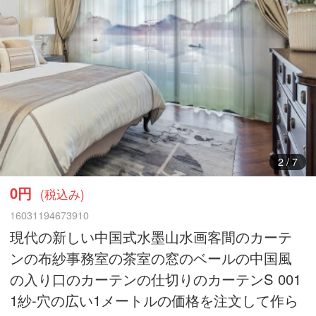
3
/
7
0円
(税込み)
16031194673910
現代の新しい中国式水墨山水画客間のカーテ
ンの布紗事務室の茶室の窓のベールの中国風
の入り口のカーテンの仕切りのカーテンS 001
1紗-穴の広い1メートルの価格を注文して作ら