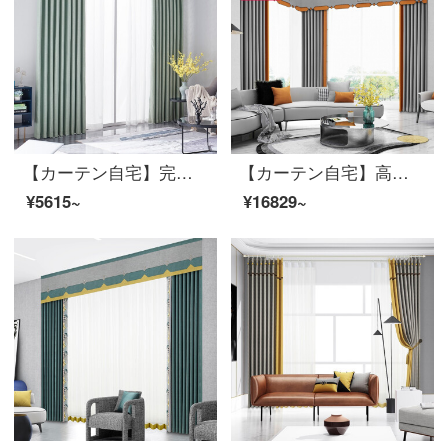
【カーテン自宅】完成品のカーテン遮光布リビングルームのひびが簡単で高精密で現代的に定型化された純色のカーテンをカスタマイズしてLDC 20 FC-126少女緑Sフックを取り付ける。
【カーテン自宅】高遮光リビングルームのシェニールの花型定型化のためにカーテンを軽くしてセットする/ダブルオープン(適用窓の幅は4.1-4.4メートル)
¥5615~
¥16829~