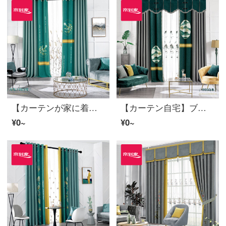
【カーテンが家に着く】完成品のカーテンはシームレスに接続されています。ロマンチックな田園シニールカスタムカーテンリビングルームの高遮光窓A 03 0301 Sフック（高さ2.6メートル以内で変更可能）XXLのカーテンセット/ダブルオープン（適用窓幅3.5-4.1メートル）
【カーテン自宅】ブラインドロマンチック田園製品のカーテンシームレスにリビングルームの床の窓のシェニール高遮光A 02 02 02 02 02 02 Sフック/カーテンヘッドを含まない(高さ2.6 m以内は変更可能)Lブラインドセット/ダブルオープン(適用窓幅2.9-3.2 m)
¥0~
¥0~