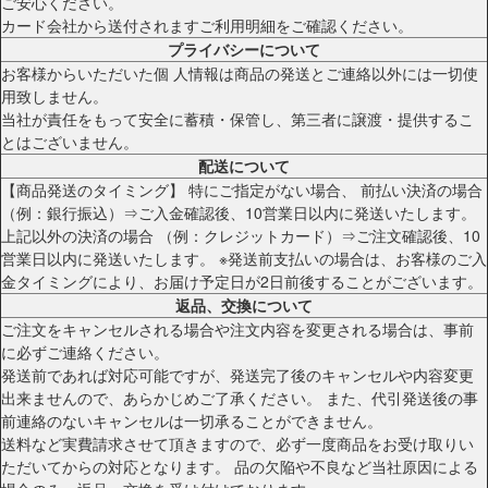
ご安心ください。
カード会社から送付されますご利用明細をご確認ください。
プライバシーについて
お客様からいただいた個 人情報は商品の発送とご連絡以外には一切使
用致しません。
当社が責任をもって安全に蓄積・保管し、第三者に譲渡・提供するこ
とはございません。
配送について
【商品発送のタイミング】 特にご指定がない場合、 前払い決済の場合
（例：銀行振込）⇒ご入金確認後、10営業日以内に発送いたします。
上記以外の決済の場合 （例：クレジットカード）⇒ご注文確認後、10
営業日以内に発送いたします。 ※発送前支払いの場合は、お客様のご入
金タイミングにより、お届け予定日が2日前後することがございます。
返品、交換について
ご注文をキャンセルされる場合や注文内容を変更される場合は、事前
に必ずご連絡ください。
発送前であれば対応可能ですが、発送完了後のキャンセルや内容変更
出来ませんので、あらかじめご了承ください。 また、代引発送後の事
前連絡のないキャンセルは一切承ることができません。
送料など実費請求させて頂きますので、必ず一度商品をお受け取りい
ただいてからの対応となります。 品の欠陥や不良など当社原因による