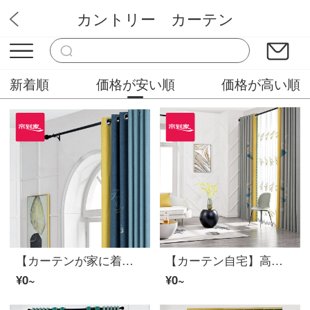
カントリー カーテン
ミステリーカーテンショップ
新着順
価格が安い順
価格が高い順
【カーテンが家に着く】カーテン製品のブラインドロマンチック田園客間寝室シームレスにシェニールの高い遮光窓A 01 0105をつないで開ける/カーテンヘッドをくわえない(高さ2.6メートル以内は変えられます)XLブラインドセット/ダブルオープン(適用窓の幅は3.5-4.1メートルです。
【カーテン自宅】高遮光シームレスに仕上げた布芸カーテンリビングルームのロマンチック星空田園カスタマイズ布カーテンシェニールの日除け窓LDC 20 SSA-0501 Sフック（高さ2.6メートル以内で改変可能）XLのカーテンセット/ダブルオープン（適用窓幅3.5-42.2メートル）
¥0~
¥0~