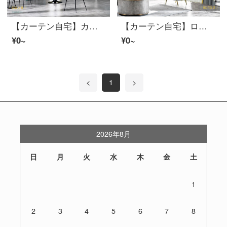
【カーテン自宅】カーテン完成品ロマンチック田園シームレスに高遮光のカーテンをつないで、リビングルームのカーテンをロマンチック田園純色の大花雪尼爾に定型化された床窓LDC 0633 Sフック（高さ2.6メートル以内で改変可能）Mカーテンセット/ダブルオープン（適用窓幅2.5-3メートル）
【カーテン自宅】ロマンチック田園製品シームレスカーテンリビングルーム書斎シェニールカスタム遮光窓カーテンA 04 0401 Sフック/カーテンなし（高さ2.6 m以内で変更可能）XLブラインドセット/ダブルオープン（適用窓幅3.5-4.1 m）
¥0~
¥0~
<
1
>
2026年8月
日
月
火
水
木
金
土
1
2
3
4
5
6
7
8