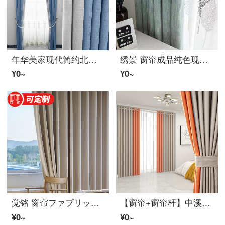
年华美家现代简约北欧风无缝拼接遮光加厚窗帘成品定制客厅卧室书房窗帘ファブリック生地 浅蓝色 ファブリック生地每米加工免费
绣景 窗帘成品纯色现代北欧风格客厅卧室遮光窗帘棉リネン风格环保窗帘ファブリック生地 水蓝色 四爪钩款 宽2米*2.5米 1片
¥0~
¥0~
觉铭 窗帘ファブリック生地 孕妇级既製カーテン 客厅卧室落地窗遮光遮阳帘 梵奶茶色挂钩式3米宽*2.7米高1片
【窗帘+窗帘杆】中溪万家 【可定制】窗帘免打孔遮光窗帘ファブリック生地客厅卧室遮阳帘既製カーテン2022年新款拼色 奶茶棕+南瓜橙 定制每米【不含杆】
¥0~
¥0~