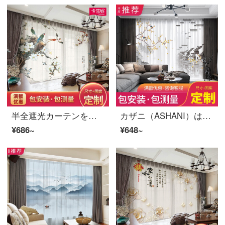
半全遮光カーテンをカスタマイズして、紗簾の新中国風の寝室の書斎江南国画カササギの玉蘭の花鳥図の風景図の仕切りカーテンS 0207-カササギの玉蘭の布-フック幅1メートルの価格/何メートルを要して何枚か撮影します。
カザニ（ASHANI）は現代の新しい中国風のカーテンをカスタマイズして、中国画水墨山水画江南芸術復古典書房の遮光カーテンの仕切りカーテンS 0433紗-フック幅1メートルの価格/何メートルの撮影をしますか？
¥686~
¥648~