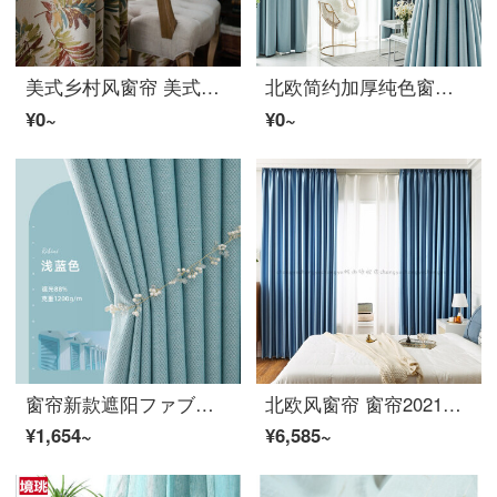
美式乡村风窗帘 美式乡村棉リネン质感提花遮光窗帘客厅卧室飘窗落地窗成品田园风 ファブリック生地【四爪挂钩】 宽3*高2.7一片
北欧简约加厚纯色窗帘遮光卧室客厅亚リネン风格棉リネンファブリック生地定制ins轻奢现代全遮光素色窗帘ファブリック生地 塞内河畔-湖蓝 (挂钩式/每米)需要几米拍几件
¥0~
¥0~
窗帘新款遮阳ファブリック生地全遮光北欧风简约现代客厅隔热挂钩落地窗卧室轻奢 浅蓝色 宽1x高2.7一片(挂钩式)
北欧风窗帘 窗帘2021年客厅现代简约轻奢遮光卧室定制ファブリック生地成品北欧风窗帘ファブリック生地 天蓝色 5米宽ファブリック生地*2.7米高【挂钩款】/双开(适用于2.0
¥1,654~
¥6,585~