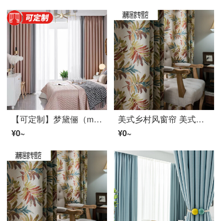
【可定制】梦黛俪（mengdaili）精选菱形格子纹沙棉高遮光窗帘防晒隔热リビングルームカーテンファブリック生地卧室简约现代定制 蜡笔粉拼岩灰 （ 挂钩款）一米面料价格需要几米拍几米（免费改短）
美式乡村风窗帘 美式乡村棉リネン质感提花遮光窗帘客厅卧室飘窗落地窗成品田园风 ファブリック生地【四爪挂钩】 宽3*高2.7一片
¥0~
¥0~