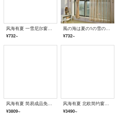
风海有夏 一雪尼尔窗帘成品定做卧室客厅阳台隔断现代简约条纹窗纱帘夏 浅咖啡 1.0(宽)*2.7(高)一块挂钩
風の海は夏の1の雪のニールのカーテンの既製品があって、寝室のベランダを注文して作らせます。
¥732~
¥732~
风海有夏 简易成品免打孔窗帘安装出租房遮光短帘飘窗卧室客厅小窗户宿舍夏 灰色灯泡短款85%遮光 6米宽*2高对开式/适宽:3.6-4.03米黑色弹
风海有夏 北欧简约窗帘遮光轻奢现代高档大气客厅卧室遮阳隔热拼接夏 暖米色 宽4.0*高2.7米一片（挂钩款）挂钩
¥3809~
¥3490~