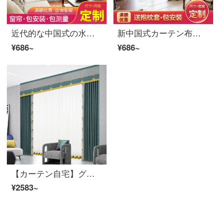
近代的な中国式の水墨山水画の風景のリビングルームの書斎の部屋のカーテンの薄い金の紗の窓の紗S 0633紗-穴を開けて広い1メートルの価格をかきます/何メートルを要していくつの件を撮影しますか？
新中国式カーテン布糸客間の3 Dデジタルプリント家と富貴寝室の遮光窓ホテルのベランダ会所の事務風景の花の紗のカーテンを注文して作ってください。
¥686~
¥686~
【カーテン自宅】グレンブルーカーテン製品の簡約現代高遮光ジャカードのつなぎ合わせ定型化ポリエステル千格鳥リビングルームの床の窓カスタムJBLW 005 Sフック/カーテンヘッドを含まない(高さ2.6メートル以内で変更可能)一メートル当たりの単価
¥2583~