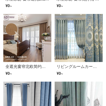
¥0~
¥0~
全遮光窗帘北欧简约纯色棉リネン质感高精密轻奢落地窗客厅卧室飘窗成品99%高遮光ファブリック生地防晒降噪 棕黄-99%遮光 定制挂钩式一米(联系)
リビングルームカーテン成品高档大气 轻奢 寝室のカーテン 遮光窗帘欧式大气定制客厅シェニール绣花窗帘成品卧室遮光落地窗飘 浅蓝色ファブリック生地帘挂钩款 1米*不加工
¥0~
¥0~