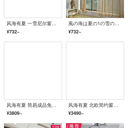
风海有夏 一雪尼尔窗帘成品定做卧室客厅阳台隔断现代简约条纹窗纱帘夏 浅咖啡 1.0(宽)*2.7(高)一块挂钩
風の海は夏の1の雪のニールのカーテンの既製品があって、寝室のベランダを注文して作らせます。
¥732~
¥732~
风海有夏 简易成品免打孔窗帘安装出租房遮光短帘飘窗卧室客厅小窗户宿舍夏 灰色灯泡短款85%遮光 6米宽*2高对开式/适宽:3.6-4.03米黑色弹
风海有夏 北欧简约窗帘遮光轻奢现代高档大气客厅卧室遮阳隔热拼接夏 暖米色 宽4.0*高2.7米一片（挂钩款）挂钩
¥3809~
¥3490~