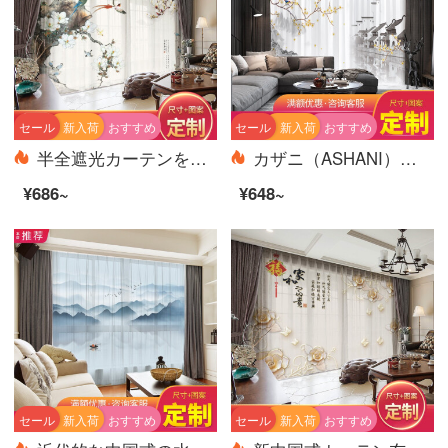
セール
新入荷
おすすめ
セール
新入荷
おすすめ
半全遮光カーテンをカスタマイズして、紗簾の新中国風の寝室の書斎江南国画カササギの玉蘭の花鳥図の風景図の仕切りカーテンS 0207-カササギの玉蘭の布-フック幅1メートルの価格/何メートルを要して何枚か撮影します。
カザニ（ASHANI）は現代の新しい中国風のカーテンをカスタマイズして、中国画水墨山水画江南芸術復古典書房の遮光カーテンの仕切りカーテンS 0433紗-フック幅1メートルの価格/何メートルの撮影をしますか？
¥686~
¥648~
セール
新入荷
おすすめ
セール
新入荷
おすすめ