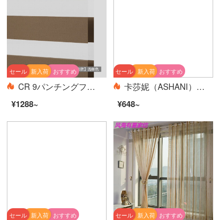
セール
新入荷
おすすめ
セール
新入荷
おすすめ
CR 9パンチングフリー高さ遮光フレックスカーテン二層ブラインドキッチンオフィス標準モデル-浅カレー色MP-R 14-HZ 10
卡莎妮（ASHANI）卡通森林小动物儿童房窗帘布纱小清新卧室客厅飘窗现代简约可爱风 E0105-兔子 纱-挂钩宽1米价格/要几米拍几件
¥1288~
¥648~
セール
新入荷
おすすめ
セール
新入荷
おすすめ