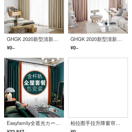
GHGK 2020新型清新简略北欧カーテンファブリック生地纯色绵りんん质感客间寝室遮日光美式カスタマイズカートンフックタイプ打孔デザインミルクティー色その他サイズ连络客服/1メートル打孔タイプ
GHGK 2020新型清新简略北欧カーテンファブリック生地纯色绵リヨン质感客间寝室遮日光美式カスタマイズカートンフックタイプ打孔デザイン桃ピンクその他サイズ连络客服/1メートル打孔タイプ
¥0~
¥0~
Easyfamily全遮光カーテンセット全屋カスタマイズカーテン2021年新款简约现代轻奢流行客间寝室包上门测量取付Cセット:5セットFabrick生地カーテン+3セットレーザーカーテン+セットレール+测量取付
柏拉图手拉升降窗帘卷帘免打孔防水防油遮光遮阳卧室厨房卫生间浴室厕所 清香袭人 1.7米宽x2.0米高
¥22,847~
¥0~