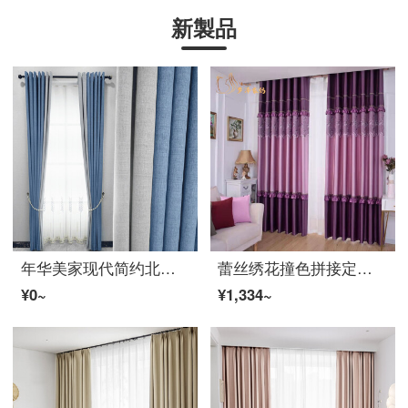
新製品
年华美家现代简约北欧风无缝拼接遮光加厚窗帘成品定制客厅卧室书房窗帘ファブリック生地 浅蓝色 ファブリック生地每米加工免费
蕾丝绣花撞色拼接定制既製カーテン简约遮光客厅卧室遮阳新款 1961-紫色-12.6 2片【1..5米宽X2.7米高+挂钩】
¥0~
¥1,334~