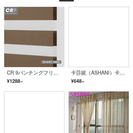
CR 9パンチングフリー高さ遮光フレックスカーテン二層ブラインドキッチンオフィス標準モデル-浅カレー色MP-R 14-HZ 10
卡莎妮（ASHANI）卡通森林小动物儿童房窗帘布纱小清新卧室客厅飘窗现代简约可爱风 E0105-兔子 纱-挂钩宽1米价格/要几米拍几件
¥1288~
¥648~