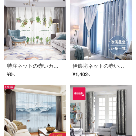
特注ネットの赤いカーテンの布の紗北欧の風格のins風の小さい清新なカーテンを注文して、近代的な遮光布の寝室の客間の窓のカーテンのカーテンの仕切りをします。
伊簾坊ネットの赤い遮光カーテンinsは星を透かして寝室の少女のフック式の日よけの遮熱日よけ北欧の星空の布青4。.0メートル幅*2.7メートルの穴式は高さを変えられます。
¥0~
¥1,402~