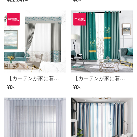
【カーテンが家に着く】布芸完成品のカーテンはシームレスにつなぎ合わせて、軽奢なジャカード工芸のリビングルームの床にある窓から流れる金の歳月が高い精密な半遮光LDC 20 SSA-2401 Sフック/カーテンヘッドを含まない(高さ2.6メートル以内で変更可能)XLのカーテンセット/ダブルオープン(適用窓の幅は3.5-4.2メートル)
【カーテンが家に着く】完成品のカーテンはシームレスに接続されています。ロマンチックな田園シニールカスタムカーテンリビングルームの高遮光窓A 03 0301 Sフック（高さ2.6メートル以内で変更可能）XXLのカーテンセット/ダブルオープン（適用窓幅3.5-4.1メートル）
¥0~
¥0~