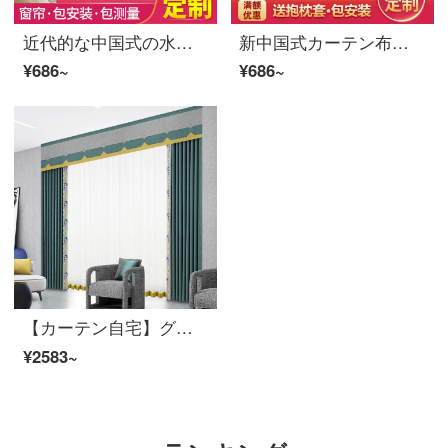
近代的な中国式の水墨山水画の風景のリビングルームの書斎の部屋のカーテンの薄い金の紗の窓の紗S 0633紗-穴を開けて広い1メートルの価格をかきます/何メートルを要していくつの件を撮影しますか？
新中国式カーテン布糸客間の3 Dデジタルプリント家と富貴寝室の遮光窓ホテルのベランダ会所の事務風景の花の紗のカーテンを注文して作ってください。
¥686~
¥686~
【カーテン自宅】グレンブルーカーテン製品の簡約現代高遮光ジャカードのつなぎ合わせ定型化ポリエステル千格鳥リビングルームの床の窓カスタムJBLW 005 Sフック/カーテンヘッドを含まない(高さ2.6メートル以内で変更可能)一メートル当たりの単価
¥2583~