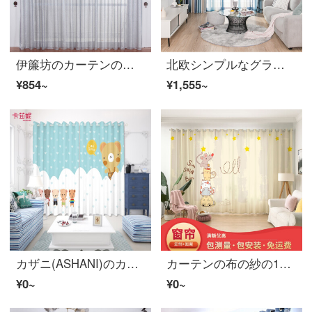
伊簾坊のカーテンの完成品の暗号化に厚いリンネルの麻の糸の絨の純色の寝室の客間にカスタマイズして遮光カーテンの窓の紗の亜麻の絹の絨の2色をつないで灰色の4.0メートルの幅*2.7メートルの高さをつないで穴をあけて式を打って高さを変えます。
北欧シンプルなグラデーションの地中海風のカーテンが完成しました。リビングルームの部屋には新鮮な木綿のカーテンがあります。WB 9026高精密遮光ブルーのカーテンが3メートルあります。
¥854~
¥1,555~
カザニ(ASHANI)のカーテンをカスタマイズしました。ぬいぐるみが可愛いです。象の子供部屋の男の子の新鮮な寝室の遮光カーテンE 0272布。打孔幅は1メートルです。何メートルで撮りますか？
カーテンの布の紗の12生肖のネズミの漫画の動物の風格の子供の部屋の寝室の窓を注文して、窓の半分の全遮光の扉のカーテンを揺らして、幼児の早期教育E 0102紗-フックの幅の1メートルの価格/何メートルの撮影を要しますか？
¥0~
¥0~