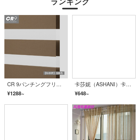
ランキング
CR 9パンチングフリー高さ遮光フレックスカーテン二層ブラインドキッチンオフィス標準モデル-浅カレー色MP-R 14-HZ 10
卡莎妮（ASHANI）卡通森林小动物儿童房窗帘布纱小清新卧室客厅飘窗现代简约可爱风 E0105-兔子 纱-挂钩宽1米价格/要几米拍几件
¥1288~
¥648~