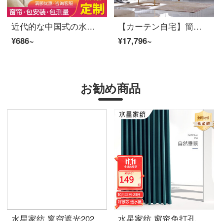
近代的な中国式の水墨山水画の風景のリビングルームの書斎の部屋のカーテンの薄い金の紗の窓の紗S 0633紗-穴を開けて広い1メートルの価格をかきます/何メートルを要していくつの件を撮影しますか？
【カーテン自宅】簡単に高い遮光ジャカードカスタムカーテン製品ペガソリビングルーム書斎現代上下連結定型カーテンLDC 20 SSC-4401 Sフック/カーテンなし(高さ2.6 m以内で変更可能)XLカーテンセット/ダブルオープン(適用窓幅4.2-4.5 m)
¥686~
¥17,796~
お勧め商品
水星家纺 窗帘遮光2022年新款卧室北欧简约现代轻奢客厅阿尔迪诺可定制挂钩遮阳帘保暖窗帘 双面棉リネン质感（烟灰色）送挂钩 面料每米价格/可定制【默认韩褶加工】
水星家纺 窗帘免打孔 全遮光简约保暖窗帘简易安装防晒遮阳帘 卧室阳台リビングルームカーテンファブリック生地 窗帘杆罗马伸缩杆 加厚棉リネン质感(100%遮光度)万年青色 【适用宽1.6米-2.1米】帘高1.8米两片含杆