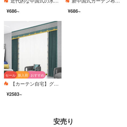
近代的な中国式の水墨山水画の風景のリビングルームの書斎の部屋のカーテンの薄い金の紗の窓の紗S 0633紗-穴を開けて広い1メートルの価格をかきます/何メートルを要していくつの件を撮影しますか？
新中国式カーテン布糸客間の3 Dデジタルプリント家と富貴寝室の遮光窓ホテルのベランダ会所の事務風景の花の紗のカーテンを注文して作ってください。
¥686~
¥686~
セール
新入荷
おすすめ
【カーテン自宅】グレンブルーカーテン製品の簡約現代高遮光ジャカードのつなぎ合わせ定型化ポリエステル千格鳥リビングルームの床の窓カスタムJBLW 005 Sフック/カーテンヘッドを含まない(高さ2.6メートル以内で変更可能)一メートル当たりの単価
¥2583~
安売り