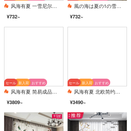
风海有夏 一雪尼尔窗帘成品定做卧室客厅阳台隔断现代简约条纹窗纱帘夏 浅咖啡 1.0(宽)*2.7(高)一块挂钩
風の海は夏の1の雪のニールのカーテンの既製品があって、寝室のベランダを注文して作らせます。
¥732~
¥732~
セール
新入荷
おすすめ
セール
新入荷
おすすめ
风海有夏 简易成品免打孔窗帘安装出租房遮光短帘飘窗卧室客厅小窗户宿舍夏 灰色灯泡短款85%遮光 6米宽*2高对开式/适宽:3.6-4.03米黑色弹
风海有夏 北欧简约窗帘遮光轻奢现代高档大气客厅卧室遮阳隔热拼接夏 暖米色 宽4.0*高2.7米一片（挂钩款）挂钩
¥3809~
¥3490~