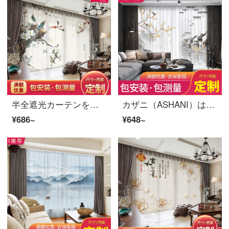
半全遮光カーテンをカスタマイズして、紗簾の新中国風の寝室の書斎江南国画カササギの玉蘭の花鳥図の風景図の仕切りカーテンS 0207-カササギの玉蘭の布-フック幅1メートルの価格/何メートルを要して何枚か撮影します。
カザニ（ASHANI）は現代の新しい中国風のカーテンをカスタマイズして、中国画水墨山水画江南芸術復古典書房の遮光カーテンの仕切りカーテンS 0433紗-フック幅1メートルの価格/何メートルの撮影をしますか？
¥686~
¥648~