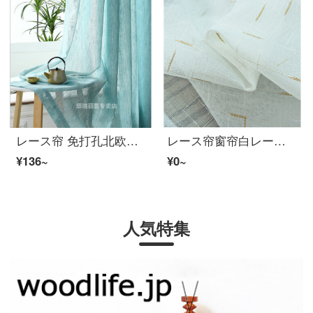
レース帘 免打孔北欧风竹节リネン加厚レース帘客厅简易窗帘レース帘透光不透人出租房飘窗帘子 蓝色 宽0.7**高1.5 一片挂钩
レース帘窗帘白レース纯色レース 客厅卧室阳台レース帘定制成品遮阳窗レースT6 金丝リネンレース 宽3*高2.7【挂钩成品一片】
¥136~
¥0~
人気特集