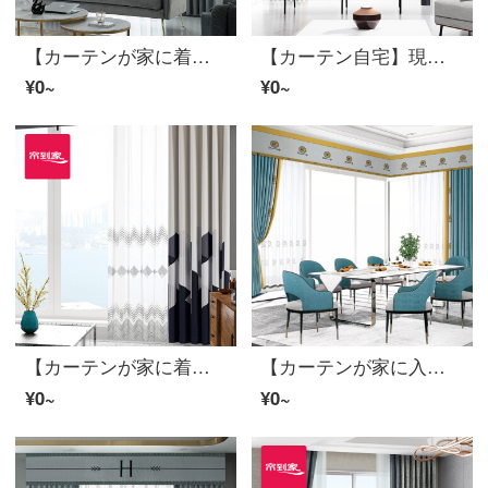
【カーテンが家に着く】軽奢で絶色の双嬌高遮光カスタムジャカードカーテン製品ポリエステルリビングルームの現代床の窓をつなぎ合わせて定型化JBLW 017 Sフック/カーテンヘッドを含まない(高さ2.6メートル以内で改変可能)XLのカーテンセット/ダブルオープン(適用窓幅4.2-4.5メートル)
【カーテン自宅】現代の高遮光定型化はリビングルームに接ぎます。カーテンの完成品を簡単に予約したトッポギは床窓JBLW-006 Sフック/カーテンヘッドを含まない(高さ2.6メートル以内は変えられます)XLのカーテンセット/ダブルオープン(適用窓の幅4.2-4.5メートル)
¥0~
¥0~
【カーテンが家に着く】カーテンの完成品を軽くシームレスにつなぐ高遮光のカーテン現代リビングルームのベッドルームのルービックキューブの花開き高精密床の窓LDC 20 SSA-2101ホールを開ける/カーテンヘッドをくわえない(高さ2.6メートル以内で変更可能)XLのカーテンセット/ダブルオープン(適用窓幅3.5-4.2メートル)
【カーテンが家に入る】百掛022打孔/カーテンなし（高さ2.6メートル以内で改変可能）XXLの暖簾セット/ダブルオープン（適用窓幅3.5-42.2メートル）
¥0~
¥0~