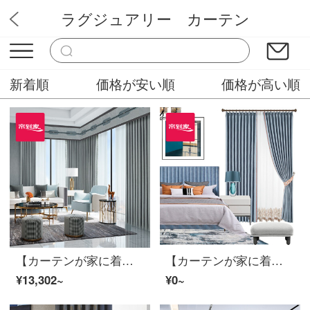
ラグジュアリー カーテン
ミステリーカーテンショップ
新着順
価格が安い順
価格が高い順
【カーテンが家に着く】高遮光カーテン完成品リビングルームのシェニールの平凡な道の下で窓をつなぎ合わせて定型化されたLDC 20 FWC-Sフック/カーテンヘッドを含まない(高さ2.6 m以内で改変可能)XLのカーテンセット/ダブルオープン(適用窓幅3.5-4.2メートル)
【カーテンが家に着く】カーテン製品の花をシームレスにつなぎ合わせて、軽い贅沢な高遮光純色カスタムカーテンリビングルームの書斎高精密定型化床窓LDC 20 SSB-0901打孔/カーテンヘッドを含まない(高2.6 m以内で改変可能)XLのカーテンセット/ダブルオープン(適用窓幅3.5-4.2 m)
¥13,302~
¥0~