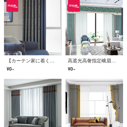
【カーテン家に着く】軽贅沢高遮光カスタムエッジ現代布のカーテンマグマリビングルームの完成品のカーテンにLDC 20 SSC-4903ホールを設置する/カーテンヘッドを含まない(高さ2.6 m以内は変更可能)XLのカーテンセット/ダブルオープン(適用窓幅4.2-4.5 m)
高遮光高奢指定峨眉毛レース現代布のカーテン花引き黒い糸リビングルームのカーテンLDC 20 SSC-78 Sフック/カーテンなし(高さ2.6 m以内で変更可能)XLのカーテンセット/ダブルオープン(適用窓幅4.2-4.5 m)
¥0~
¥0~