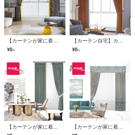
【カーテンが家に着く】軽贅沢高遮光製品のカーテンをつなぎ合わせて花を咲かせるファッション的な黒DJリビングルームの部屋に注文して床に下ろす窓は、裏地LDC 20 SSC-50 Sフックを含む/カーテンヘッドを含まない(高さ2.6 m以内で変更可能)XLのカーテンセット/ダブルオープン(適用窓幅3.5-4.2 m)
【カーテン自宅】カーテン製品は現代の軽贅沢2020新型ポリエステル高遮光仕歌落地窓の定型化に接続し、裏地LDC 20 SSD-87 Sフックを含む/カーテンヘッドを含まない(高2.6 m以内で改変可能)XLのカーテンセット/ダブルオープン(適用窓幅4.2-4.5 m)
¥0~
¥0~
【カーテンが家に着く】カーテン製品の高遮光高奢で純情な歳月の純度の純度の高い金左右はカーテンをつなぎ合わせます。リビングルームの高精密注文ダウンウィンドウLDC 20 SSB-0301ノック/カーテンヘッドをくわえません。
【カーテンが家に着く】布芸完成品のカーテンはシームレスにつなぎ合わせて、軽奢なジャカード工芸のリビングルームの床にある窓から流れる金の歳月が高い精密な半遮光LDC 20 SSA-2401 Sフック/カーテンヘッドを含まない(高さ2.6メートル以内で変更可能)XLのカーテンセット/ダブルオープン(適用窓の幅は3.5-4.2メートル)