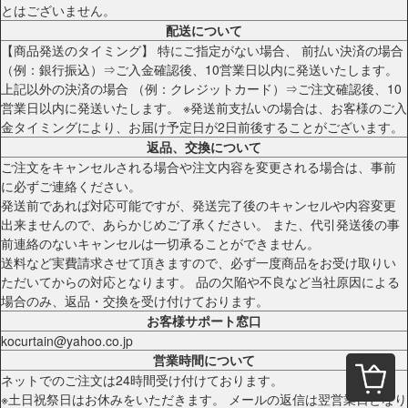
とはございません。
配送について
【商品発送のタイミング】 特にご指定がない場合、 前払い決済の場合
（例：銀行振込）⇒ご入金確認後、10営業日以内に発送いたします。
上記以外の決済の場合 （例：クレジットカード）⇒ご注文確認後、10
営業日以内に発送いたします。 ※発送前支払いの場合は、お客様のご入
金タイミングにより、お届け予定日が2日前後することがございます。
返品、交換について
ご注文をキャンセルされる場合や注文内容を変更される場合は、事前
に必ずご連絡ください。
発送前であれば対応可能ですが、発送完了後のキャンセルや内容変更
出来ませんので、あらかじめご了承ください。 また、代引発送後の事
前連絡のないキャンセルは一切承ることができません。
送料など実費請求させて頂きますので、必ず一度商品をお受け取りい
ただいてからの対応となります。 品の欠陥や不良など当社原因による
場合のみ、返品・交換を受け付けております。
お客様サポート窓口
kocurtain@yahoo.co.jp
営業時間について
ネットでのご注文は24時間受け付けております。
※土日祝祭日はお休みをいただきます。 メールの返信は翌営業日となり