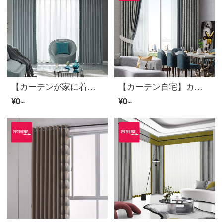
【カーテンが家に着く】カーテン製品の光豪華高遮光ジャカードの拡散林壁透綴定型化ポリエステルリビングルームの現代カスタムダウンウィンドウJBLW 016 Sフック/カーテンヘッドを含まない(高2.6 m以内で変更可能)XLのカーテンセット/ダブルオープン(適用窓幅4.2-4.5 m)
【カーテン自宅】カーテン製品の高遮光きらびやかな星河落下窓リビングルームの高精密つなぎ合わせ定型化には、裏地LDC 20 FWC-Sフック/カーテンヘッドを含まない(高さ2.6メートル以内で変更可能)XLのカーテンセット/ダブルオープン(適用窓幅4.2-4.5メートル)
¥0~
¥0~