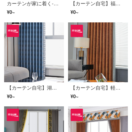
カーテンが家に着く-光豪華で簡単な高遮光カスタムエッジカーテン製品上海灘リビングルームの床にある窓のカーテンにLDC 20 SSC-70ホールを設置する/カーテンヘッドを含まない(高さ2.6メートル以内は変更可能)Mカーテンのセット/ダブルオープン(適用窓の幅2.5-3メートル)
【カーテン自宅】福園高遮光高精密定型化継ぎ接ぎリビングルームの軽奢なカーテンの完成品のジャーキーカスタム床窓JBLW 004 Sフック/カーテンヘッドを含まない(高さ2.6メートル以内で変更可能)XLのカーテンセット/ダブルオープン(適用窓幅4.2-4.5メートル)
¥0~
¥0~
【カーテン自宅】湖の光オーダーメイドリビングルームの高遮光窓高精密ジャカード定型カーテンの完成品をつなぎ合わせて取り付けます。FWC 124は穴を開けます。/カーテンヘッドをくわえない(高さ2.6メートル以内は変えられます。)XLのカーテンセット/ダブルオープン(適用窓幅4.2-4.5メートル)
【カーテン自宅】軽豪華カーテン製品のジャカード現代高遮光定型ポリエステルのテーピングカスタムオレンジサイダーのカーテンLDC 20 SSC-73ノック/カーテンヘッドなし(高さ2.6メートル以内で変更可能)XLのカーテンセット/ダブルオープン(適用窓幅3.5-4.2メートル)
¥0~
¥0~