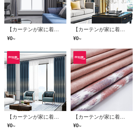
【カーテンが家に着く】軽贅沢で簡単な高遮光継ぎ手ロンドン雨夜カーテン製品2020新型リビングルームカスタムダウンウィンドウのカーテンLDC 20 SSC-56 Sフック/カーテンなし(高さ2.6 m以内で変更可能)XLのカーテンセット/ダブルオープン(適用窓幅3.3-3.5 m)
【カーテンが家に着く】新中国式の高遮光定型は湯円カレーリビングルームのカーテン完成品の高精密ジャカードカスタム床窓JBLW-010打孔/カーテンヘッドを含まない(高さ2.6メートル以内はXRLのカーテンセット/ダブルオープン(適用窓幅3.5-4.2メートル)
¥0~
¥0~
【カーテンが家に着く】布芸カーテンの完成品はシームレスに現代のジャカードをつなぎます。高精密、高遮光ブルーのダンスルームのカーテンは軽奢にカスタマイズします。テーピング窓LDC 20 S S 1601 Sフック/カーテンなしです。
【カーテンが家に着く】完成品のカーテンの高さを遮光して、ポリエステルの粉のカーテンをカスタマイズして、花を上げるリビングルームの床には、床に下ろす窓C 67があります。/カーテンの頭をくわえていません。（高さ2.6メートル以内は変えられます。）Lのカーテンのセット/ダブルオープン（適用窓の幅は3-3.3メートルです。）
¥0~
¥0~