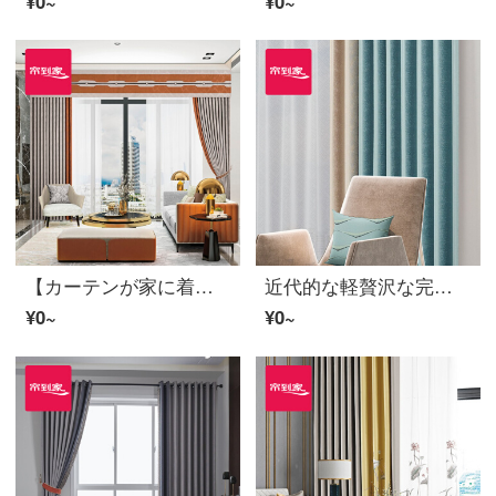
¥0~
¥0~
【カーテンが家に着く】高遮光製品のカーテンは、高精細なリビングルームのテーラーLDC 20 SSB-1201 Sフック/カーテンなし(高さ2.6メートル以内で変更可能)XLのカーテンセット/ダブルオープン(適用窓幅3.3-3.5メートル)
近代的な軽贅沢な完成品のカーテンは風の高い遮光ポリエステルのカーテンを聞いて花を上げるリビングルームをカスタマイズします。三重窓LDC 20 SSD-97打孔/カーテンヘッドをくわえません。
¥0~
¥0~